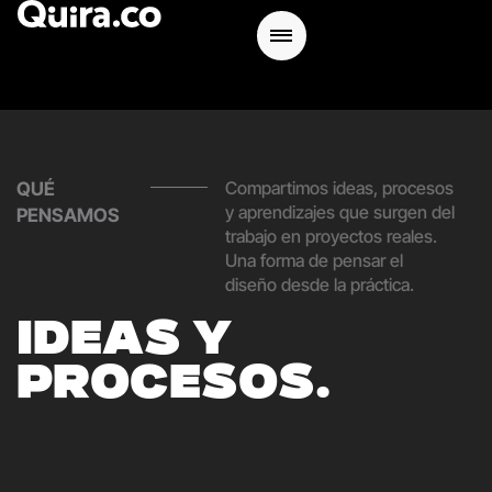
Compartimos ideas, procesos
QUÉ
y aprendizajes que surgen del
PENSAMOS
trabajo en proyectos reales.
Una forma de pensar el
diseño desde la práctica.
I
D
E
A
S
Y
P
R
O
C
E
S
O
S
.