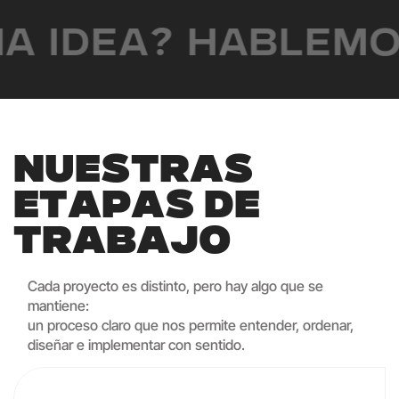
A IDEA? HABLEMO
N
U
E
S
T
R
A
S
E
T
A
P
A
S
D
E
T
R
A
B
A
J
O
Cada proyecto es distinto, pero hay algo que se
mantiene:
un proceso claro que nos permite entender, ordenar,
diseñar e implementar con sentido.