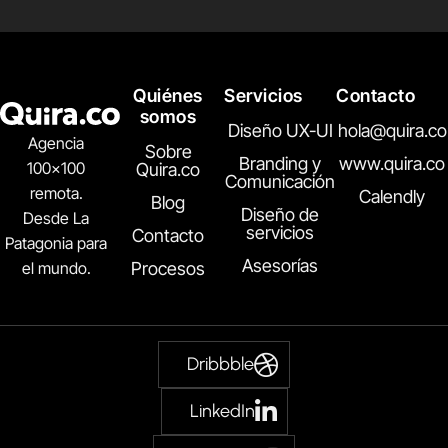
Quiénes
Servicios
Contacto
somos
Diseño UX-UI
hola@quira.co
Agencia
Sobre
Branding y
www.quira.co
100×100
Quira.co
Comunicación
remota.
Calendly
Blog
Diseño de
Desde La
servicios
Contacto
Patagonia para
Asesorías
el mundo.
Procesos
Dribbble
LinkedIn