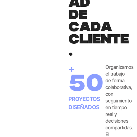
A
D
D
E
C
A
D
A
C
L
I
E
N
T
E
.
Organizamos
+
el trabajo
50
de forma
colaborativa,
con
PROYECTOS
seguimiento
DISEÑADOS
en tiempo
real y
decisiones
compartidas.
El