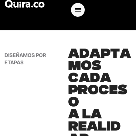
A
D
A
P
T
A
DISEÑAMOS POR
ETAPAS
M
O
S
C
A
D
A
P
R
O
C
E
S
O
A
L
A
R
E
A
L
I
D