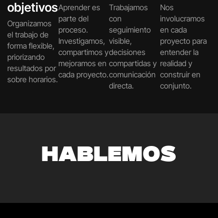
objetivos
Aprender es
Trabajamos
Nos
parte del
con
involucramos
Organizamos
proceso.
seguimiento
en cada
el trabajo de
Investigamos,
visible,
proyecto para
forma flexible,
compartimos y
decisiones
entender la
priorizando
mejoramos en
compartidas y
realidad y
resultados por
cada proyecto.
comunicación
construir en
sobre horarios.
directa.
conjunto.
HABLEMOS