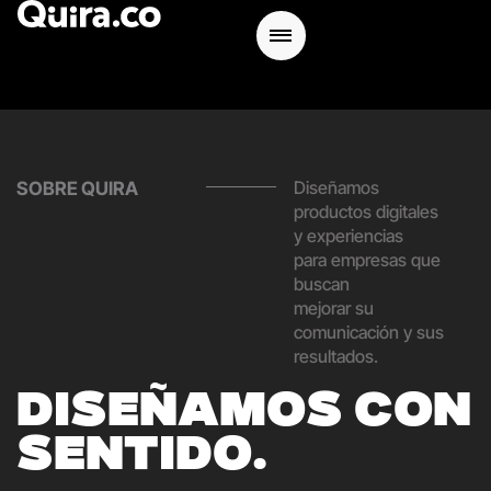
Diseñamos
SOBRE QUIRA
productos digitales
y experiencias
para empresas que
buscan
mejorar su
comunicación y sus
resultados.
D
I
S
E
Ñ
A
M
O
S
C
O
N
S
E
N
T
I
D
O
.