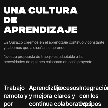
U
N
A
C
U
L
T
U
R
A
D
E
A
P
R
E
N
D
I
Z
A
J
E
En Quira.co creemos en el aprendizaje continuo y constante
y sabemos que a diseñar se aprende.
Nuestra propuesta de trabajo es adaptable a las
necesidades de quienes colaboran en cada proyecto.
Trabajo
Aprendizaje
Procesos
Integració
remoto y
y mejora
claros y
con los
por
continua
colaborativos
equipos