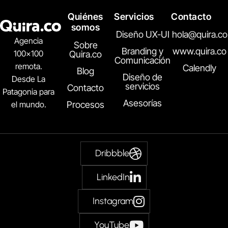
Quiénes
Servicios
Contacto
somos
Diseño UX-UI
hola@quira.co
Agencia
Sobre
Branding y
www.quira.co
100×100
Quira.co
Comunicación
remota.
Calendly
Blog
Diseño de
Desde La
servicios
Contacto
Patagonia para
Asesorías
el mundo.
Procesos
Dribbble
LinkedIn
Instagram
YouTube