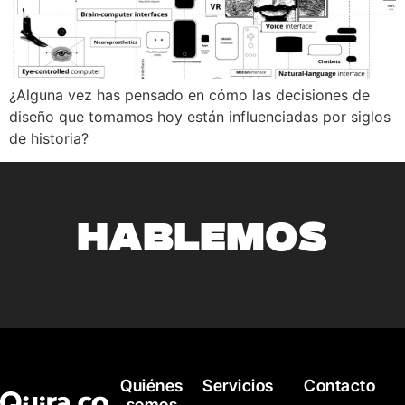
¿Alguna vez has pensado en cómo las decisiones de
diseño que tomamos hoy están influenciadas por siglos
de historia?
HABLEMOS
Quiénes
Servicios
Contacto
somos