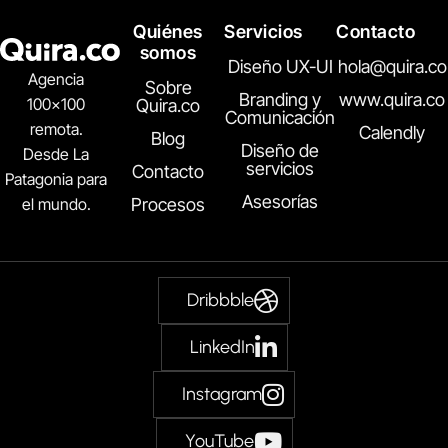
Quiénes
Servicios
Contacto
somos
Diseño UX-UI
hola@quira.co
Agencia
Sobre
Branding y
www.quira.co
100×100
Quira.co
Comunicación
remota.
Calendly
Blog
Diseño de
Desde La
servicios
Contacto
Patagonia para
Asesorías
el mundo.
Procesos
Dribbble
LinkedIn
Instagram
YouTube