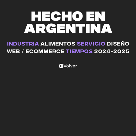
H
E
C
H
O
E
N
A
R
G
E
N
T
I
N
A
industria
Alimentos
SERVICIO
diseño
web / ecommerce
TIEMPOS
2024-2025
Volver