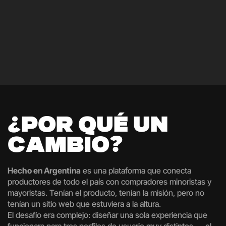
¿
P
O
R
Q
U
É
U
N
C
A
M
B
I
O
?
Hecho en Argentina
es una plataforma que conecta
productores de todo el país con compradores minoristas y
mayoristas. Tenían el producto, tenían la misión, pero no
tenían un sitio web que estuviera a la altura.
El desafío era complejo: diseñar una sola experiencia que
funcionara para tres perfiles de usuario muy distintos — el