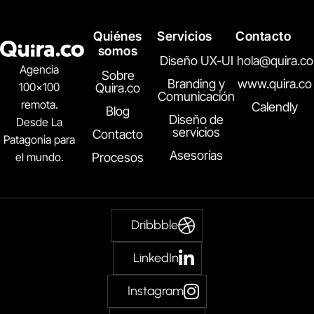
Quiénes
Servicios
Contacto
somos
Diseño UX-UI
hola@quira.co
Agencia
Sobre
Branding y
www.quira.co
100×100
Quira.co
Comunicación
remota.
Calendly
Blog
Diseño de
Desde La
servicios
Contacto
Patagonia para
Asesorías
el mundo.
Procesos
Dribbble
LinkedIn
Instagram