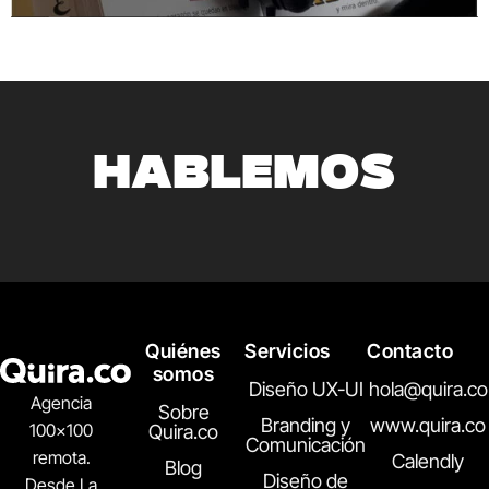
HABLEMOS
Quiénes
Servicios
Contacto
somos
Diseño UX-UI
hola@quira.co
Agencia
Sobre
Branding y
www.quira.co
100×100
Quira.co
Comunicación
remota.
Calendly
Blog
Diseño de
Desde La