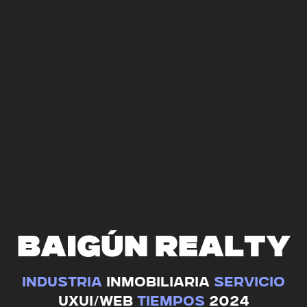
B
A
I
G
Ú
N
R
E
A
L
T
Y
industria
inmobiliaria
SERVICIO
UXUI/web
TIEMPOS
2024