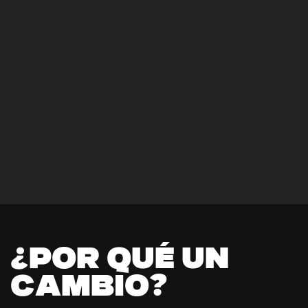
¿
P
O
R
Q
U
É
U
N
C
A
M
B
I
O
?