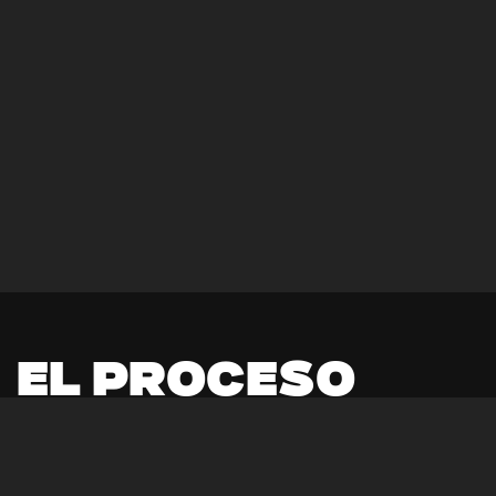
E
L
P
R
O
C
E
S
O