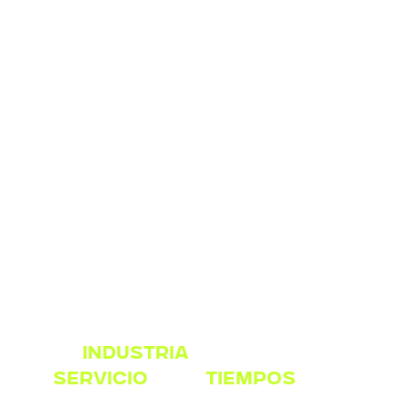
addoc
industria
tecnología
SERVICIO
UXUI
TIEMPOS
2023